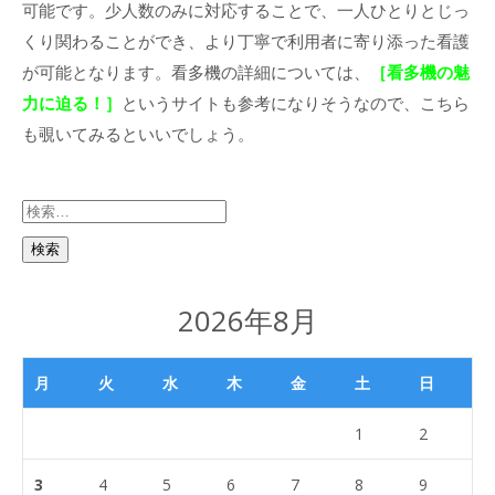
可能です。少人数のみに対応することで、一人ひとりとじっ
くり関わることができ、より丁寧で利用者に寄り添った看護
が可能となります。看多機の詳細については、
［
看多機の魅
力に迫る！
］
というサイトも参考になりそうなので、こちら
も覗いてみるといいでしょう。
検
索:
2026年8月
月
火
水
木
金
土
日
1
2
3
4
5
6
7
8
9