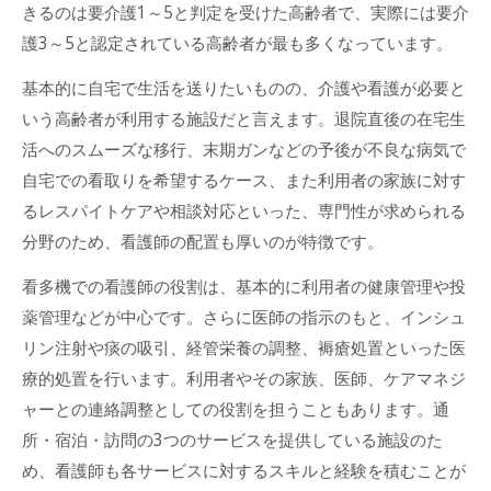
きるのは要介護1～5と判定を受けた高齢者で、実際には要介
護3～5と認定されている高齢者が最も多くなっています。
基本的に自宅で生活を送りたいものの、介護や看護が必要と
いう高齢者が利用する施設だと言えます。退院直後の在宅生
活へのスムーズな移行、末期ガンなどの予後が不良な病気で
自宅での看取りを希望するケース、また利用者の家族に対す
るレスパイトケアや相談対応といった、専門性が求められる
分野のため、看護師の配置も厚いのが特徴です。
看多機での看護師の役割は、基本的に利用者の健康管理や投
薬管理などが中心です。さらに医師の指示のもと、インシュ
リン注射や痰の吸引、経管栄養の調整、褥瘡処置といった医
療的処置を行います。利用者やその家族、医師、ケアマネジ
ャーとの連絡調整としての役割を担うこともあります。通
所・宿泊・訪問の3つのサービスを提供している施設のた
め、看護師も各サービスに対するスキルと経験を積むことが