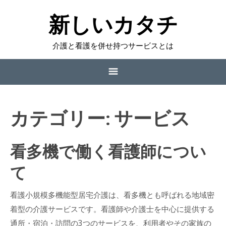
新しいカタチ
介護と看護を併せ持つサービスとは
サイトマップ
カテゴリー:
サービス
看多機で働く看護師について
看多機で働く看護師につい
今後も需要が高まる看多機
て
小多機と看多機の違い
看護小規模多機能型居宅介護は、看多機とも呼ばれる地域密
看護師が感じられるやりがいとは
着型の介護サービスです。看護師や介護士を中心に提供する
通所・宿泊・訪問の3つのサービスを、利用者やその家族の
アットホームな雰囲気が特徴