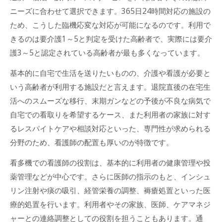
ニーズに合わせて選択できます。365日24時間対応の施設の
ため、こうした臨機応変な対応が可能になるのです。利用で
きるのは要介護1～5と判定を受けた高齢者で、実際には要介
護3～5と認定されている高齢者が最も多くなっています。
基本的に自宅で生活を送りたいものの、介護や看護が必要と
いう高齢者が利用する施設だと言えます。退院直後の在宅生
活へのスムーズな移行、末期ガンなどの予後が不良な病気で
自宅での看取りを希望するケース、また利用者の家族に対す
るレスパイトケアや相談対応といった、専門性が求められる
分野のため、看護師の配置も厚いのが特徴です。
看多機での看護師の役割は、基本的に利用者の健康管理や投
薬管理などが中心です。さらに医師の指示のもと、インシュ
リン注射や痰の吸引、経管栄養の調整、褥瘡処置といった医
療的処置を行います。利用者やその家族、医師、ケアマネジ
ャーとの連絡調整としての役割を担うこともあります。通